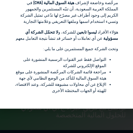
مرخّصة وخاضعة لإشراف
هيئة السوق المالية (CMA)
في
استثنائية، وضمان عوائد جذابة لمساهمينا ومستثمرينا.
المملكة العربية السعودية، أن تنبّه المستثمرين والجمهور
الكريم إلى وجود أطراف غير مصرّح لها تدّعي تمثيل الشركة
محمد الحسن و بانكاج جوبتا
وتسيء استخدام اسمها وملفها التعريفي وعلامتها التجارية
هؤلاء الأفراد
ليسوا تابعين
للشركة، و
لا تتحمّل الشركة أي
مسؤولية
عن أي تعاملات أو خسائر قد تنشأ نتيجة التعامل معهم
تواصل معنا
وتحث الشركة جميع المستثمرين على ما يلي :
التواصل فقط عبر القنوات الرسمية المنشورة على
الموقع الإلكتروني للشركة
مراجعة قائمة الشركات المرخّصة المنشورة على موقع
هيئة السوق المالية للتأكد من الوضع النظامي لأي جهة
إبدء رحلتك الأن
الإبلاغ عن أي محاولات مشبوهة للشركة، وعند الاقتضاء،
للهيئة أو الجهات المختصّة الأخرى
هل أنت مستعد للارتقاء برحلتك المالية؟
تواصل مع فريق خبراء ج أي أي سعودي
للحلول المالية المتخصصة