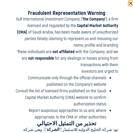
Fraudulent Representation Warning
Gulf International Investment Company (“
the Company
”), a firm
licensed and regulated by the
Capital Market Authority
(CMA)
of Saudi Arabia, has been made aware of unauthorized
parties falsely claiming to represent us and misusing our
name, profile and branding.
These individuals are
not affiliated
with the Company, and we
are
not responsible
for any dealings or losses arising from
transactions with them.
Investors are urged to:
Communicate only through the official channels
published on the Company’s website.
Consult the list of licensed firms published on the Saudi
Capital Market Authority (CMA) website to confirm
authorization status.
Report suspicious approaches to us and, where
appropriate, to the CMA or other authorities.
مهمتنا في مجموعة ج أي أي هي أن نكون حافزا
تحذير من التمثيل الاحتيالي
للتقدم. وبتفاني وبصيرة ثاقبة، فإننا نسخر خبراتنا
تود شركة الخليج الدولية للاستثمار (“
الشركة
”)، وهي شركة
العالمية الواسعة والمتنوعة لخلق فرص استثمارية