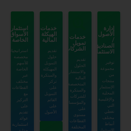
خدمات
استثمارات
الهيكلة
الأسواق
خدمات
المالية
الخاصة
تمويل
الشركات
تقديم
استراتيجيات
حلول
مخصصة
تقديم
التمويل
للأسهم
الحلول
المهيكلة
الخاصة
والاستشارات
والمبتكرة
عبر
المالية
تركز
مختلف
المتخصصة
على
القطاعات
والمبتكرة
التمويل
مع
للشركات
القائم
التركيز
والمؤسسات
على
على
على
الأصول.
تقديم
مستوى
عوائد
القطاعات
استثمارية
المختلفة.
جذابة.