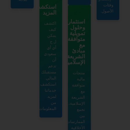
استكشف
احصل
المزيد
على
استثمارات
اكتشف
وحلول
التوجيه
كيف
تمويلية
المالي
يمكن
متوافقة
ل ج
الصحيح
مع
أي أي
مبادئ
للنمو
سعودي
الشريعة
المتسارع
أن
الإسلامية
تدعم
احصل
مستقبلك
منتجات
على
المالي.
مالية
التوجيه
استكشف
متوافقة
خدماتنا
مع
المالي
لمزيد
الشريعة
الصحيح
من
الإسلامية،
للنمو
المعلومات.
تجمع
بين
المتسارع
الممارسات
الأخلاقية