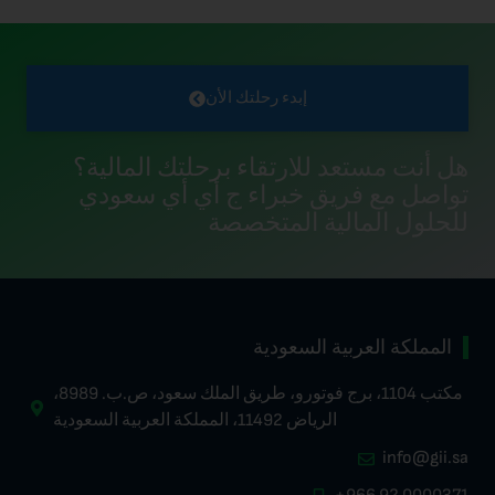
إبدء رحلتك الأن
 للارتقاء برحلتك المالية؟
يق خبراء ج أي أي سعودي
ية المتخصصة
ة السعودية
مكتب 1104، برج فوتورو، طريق الملك سعود، ص.ب. 8989،
الرياض 11492، المملكة العربية السعودية