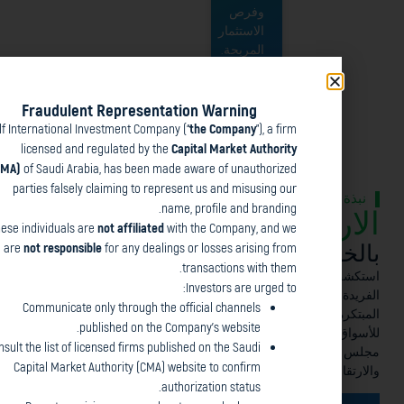
وفرص
الاستثمار
المربحة.
Fraudulent Representation Warning
Gulf International Investment Company (“
the Company
”), a
licensed and regulated by the
Capital Market Autho
(CMA)
of Saudi Arabia, has been made aware of unauthor
parties falsely claiming to represent us and misusing
name, profile and brand
These individuals are
not affiliated
with the Company, an
مالية
are
not responsible
for any dealings or losses arising 
transactions with t
مالية
Investors are urged
ويلية
Communicate only through the official channels
خصيصا
published on the Company’s website.
 في دول
Consult the list of licensed firms published on the Saudi
جي ،
Capital Market Authority (CMA) website to confirm
برة ونزاهة.
authorization status.