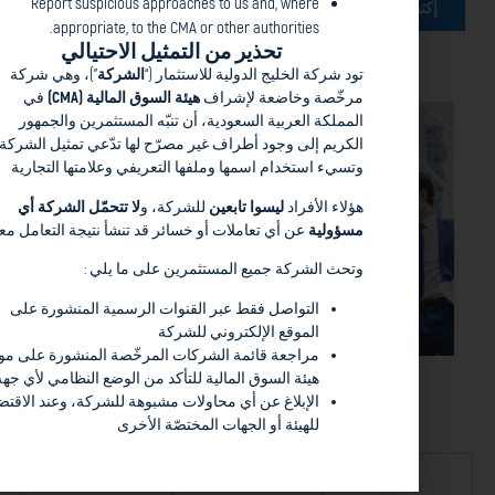
Report suspicious approaches to us and, where
appropriate, to the CMA or other authorities.
تحذير من التمثيل الاحتيالي
شركة الخليج الدولية للاستثمار (“
الشركة
”)، وهي شركة
ّصة وخاضعة لإشراف
هيئة السوق المالية (CMA)
في
الموارد
لكة العربية السعودية، أن تنبّه المستثمرين والجمهور
أحدث
يم إلى وجود أطراف غير مصرّح لها تدّعي تمثيل الشركة
ء استخدام اسمها وملفها التعريفي وعلامتها التجارية
منشورات
ء الأفراد
ليسوا تابعين
للشركة، و
لا تتحمّل الشركة أي
هيئة
ولية
عن أي تعاملات أو خسائر قد تنشأ نتيجة التعامل معهم
الاسواق
 الشركة جميع المستثمرين على ما يلي :
المالية
التواصل فقط عبر القنوات الرسمية المنشورة على
الموقع الإلكتروني للشركة
السعوديه
مراجعة قائمة الشركات المرخّصة المنشورة على موقع
هيئة السوق المالية للتأكد من الوضع النظامي لأي جهة
الإبلاغ عن أي محاولات مشبوهة للشركة، وعند الاقتضاء،
للهيئة أو الجهات المختصّة الأخرى